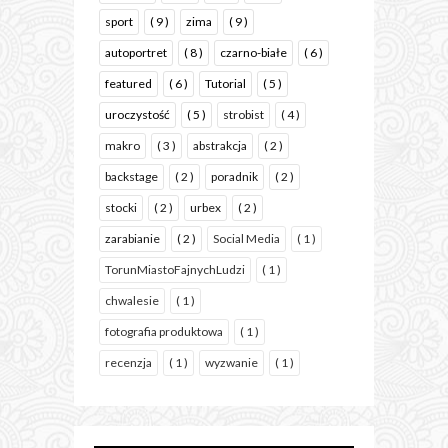
sport
( 9 )
zima
( 9 )
autoportret
( 8 )
czarno-białe
( 6 )
featured
( 6 )
Tutorial
( 5 )
uroczystość
( 5 )
strobist
( 4 )
makro
( 3 )
abstrakcja
( 2 )
backstage
( 2 )
poradnik
( 2 )
stocki
( 2 )
urbex
( 2 )
zarabianie
( 2 )
Social Media
( 1 )
TorunMiastoFajnychLudzi
( 1 )
chwalesie
( 1 )
fotografia produktowa
( 1 )
recenzja
( 1 )
wyzwanie
( 1 )