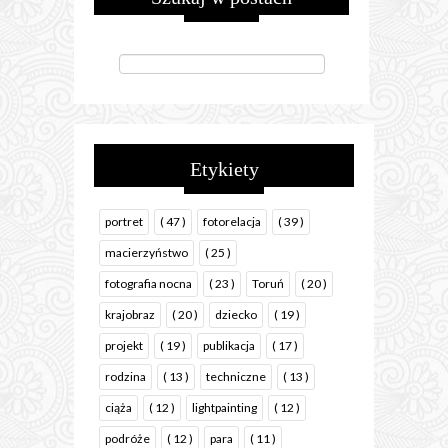
Etykiety
portret
( 47 )
fotorelacja
( 39 )
macierzyństwo
( 25 )
fotografia nocna
( 23 )
Toruń
( 20 )
krajobraz
( 20 )
dziecko
( 19 )
projekt
( 19 )
publikacja
( 17 )
rodzina
( 13 )
techniczne
( 13 )
ciąża
( 12 )
lightpainting
( 12 )
podróże
( 12 )
para
( 11 )