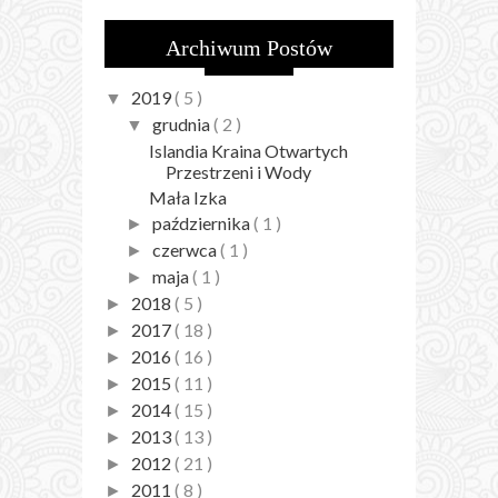
Archiwum Postów
2019
( 5 )
▼
grudnia
( 2 )
▼
Islandia Kraina Otwartych
Przestrzeni i Wody
Mała Izka
października
( 1 )
►
czerwca
( 1 )
►
maja
( 1 )
►
2018
( 5 )
►
2017
( 18 )
►
2016
( 16 )
►
2015
( 11 )
►
2014
( 15 )
►
2013
( 13 )
►
2012
( 21 )
►
2011
( 8 )
►