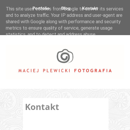
Portfolio
Blog
Kontakt
This site uses cookies from Google to deliver its services
and to analyze traffic. Your IP address and user-agent are
shared with Google along with performance and security
metrics to ensure quality of service, generate usage
statistics, and to detect and address abuse.
LEARN MORE
GOT IT
Kontakt