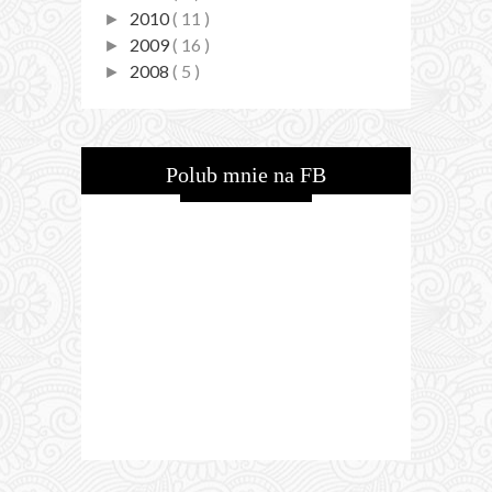
2010
( 11 )
►
2009
( 16 )
►
2008
( 5 )
►
Polub mnie na FB