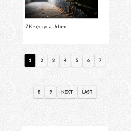
ZK Łęczyca Urbex
1
2
3
4
5
6
7
8
9
NEXT
LAST