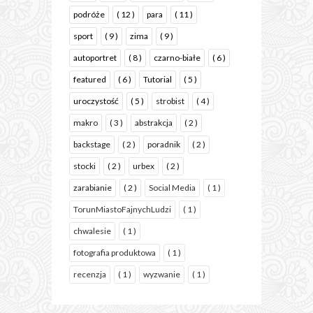
podróże
( 12 )
para
( 11 )
sport
( 9 )
zima
( 9 )
autoportret
( 8 )
czarno-białe
( 6 )
featured
( 6 )
Tutorial
( 5 )
uroczystość
( 5 )
strobist
( 4 )
makro
( 3 )
abstrakcja
( 2 )
backstage
( 2 )
poradnik
( 2 )
stocki
( 2 )
urbex
( 2 )
zarabianie
( 2 )
Social Media
( 1 )
TorunMiastoFajnychLudzi
( 1 )
chwalesie
( 1 )
fotografia produktowa
( 1 )
recenzja
( 1 )
wyzwanie
( 1 )