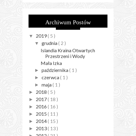
Archiwum Postów
2019
( 5 )
▼
grudnia
( 2 )
▼
Islandia Kraina Otwartych
Przestrzeni i Wody
Mała Izka
października
( 1 )
►
czerwca
( 1 )
►
maja
( 1 )
►
2018
( 5 )
►
2017
( 18 )
►
2016
( 16 )
►
2015
( 11 )
►
2014
( 15 )
►
2013
( 13 )
►
2012
( 21 )
►