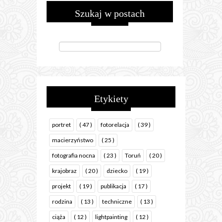
Szukaj w postach
Etykiety
portret
( 47 )
fotorelacja
( 39 )
macierzyństwo
( 25 )
fotografia nocna
( 23 )
Toruń
( 20 )
krajobraz
( 20 )
dziecko
( 19 )
projekt
( 19 )
publikacja
( 17 )
rodzina
( 13 )
techniczne
( 13 )
ciąża
( 12 )
lightpainting
( 12 )