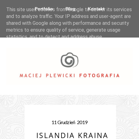
Portfolio
Blog
Kontakt
This site uses cookies from Google to deliver its services
and to analyze traffic. Your IP address and user-agent are
shared with Google along with performance and security
metrics to ensure quality of service, generate usage
statistics, and to detect and address abuse.
LEARN MORE
GOT IT
11
Grudzień
2019
ISLANDIA KRAINA