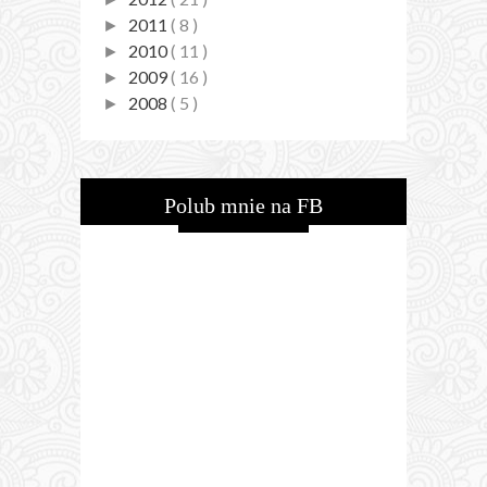
2011
( 8 )
►
2010
( 11 )
►
2009
( 16 )
►
2008
( 5 )
►
Polub mnie na FB