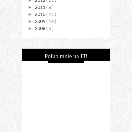
►
2011
( 8 )
►
2010
( 11 )
►
2009
( 16 )
►
2008
( 5 )
►
Polub mnie na FB