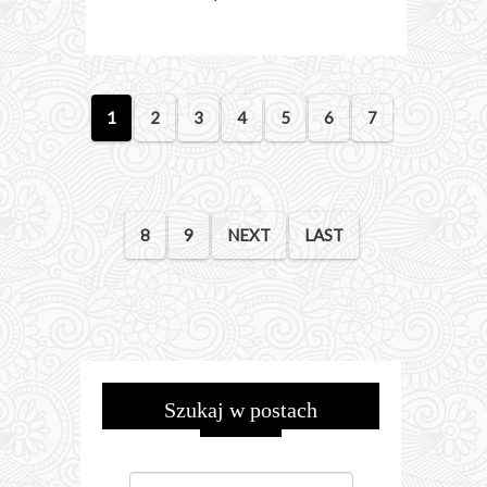
1
2
3
4
5
6
7
8
9
NEXT
LAST
Szukaj w postach