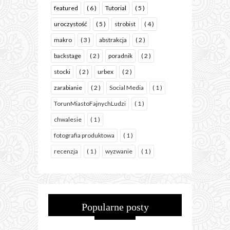
featured
( 6 )
Tutorial
( 5 )
uroczystość
( 5 )
strobist
( 4 )
makro
( 3 )
abstrakcja
( 2 )
backstage
( 2 )
poradnik
( 2 )
stocki
( 2 )
urbex
( 2 )
zarabianie
( 2 )
Social Media
( 1 )
TorunMiastoFajnychLudzi
( 1 )
chwalesie
( 1 )
fotografia produktowa
( 1 )
recenzja
( 1 )
wyzwanie
( 1 )
Popularne posty