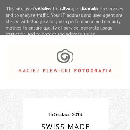
Portfolio
Blog
Kontakt
This site uses cookies from Google to deliver its services
and to analyze traffic. Your IP address and user-agent are
shared with Google along with performance and security
metrics to ensure quality of service, generate usage
statistics, and to detect and address abuse.
LEARN MORE
GOT IT
15
Grudzień
2013
SWISS MADE