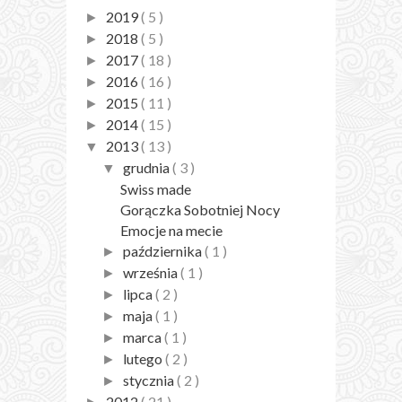
2019
( 5 )
►
2018
( 5 )
►
2017
( 18 )
►
2016
( 16 )
►
2015
( 11 )
►
2014
( 15 )
►
2013
( 13 )
▼
grudnia
( 3 )
▼
Swiss made
Gorączka Sobotniej Nocy
Emocje na mecie
października
( 1 )
►
września
( 1 )
►
lipca
( 2 )
►
maja
( 1 )
►
marca
( 1 )
►
lutego
( 2 )
►
stycznia
( 2 )
►
2012
( 21 )