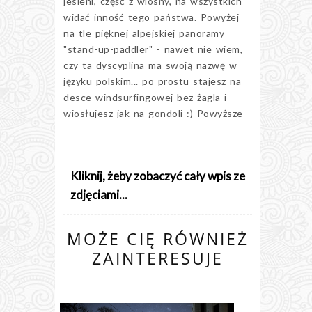
jesieni, część z wiosny, na wszystkich
widać inność tego państwa. Powyżej
na tle pięknej alpejskiej panoramy
"stand-up-paddler" - nawet nie wiem,
czy ta dyscyplina ma swoją nazwę w
języku polskim... po prostu stajesz na
desce windsurfingowej bez żagla i
wiosłujesz jak na gondoli :) Powyższe
Kliknij, żeby zobaczyć cały wpis ze
zdjęciami...
MOŻE CIĘ RÓWNIEŻ
ZAINTERESUJE