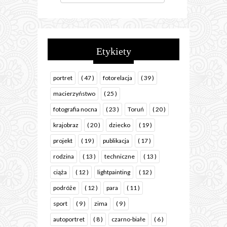
Etykiety
portret
( 47 )
fotorelacja
( 39 )
macierzyństwo
( 25 )
fotografia nocna
( 23 )
Toruń
( 20 )
krajobraz
( 20 )
dziecko
( 19 )
projekt
( 19 )
publikacja
( 17 )
rodzina
( 13 )
techniczne
( 13 )
ciąża
( 12 )
lightpainting
( 12 )
podróże
( 12 )
para
( 11 )
sport
( 9 )
zima
( 9 )
autoportret
( 8 )
czarno-białe
( 6 )