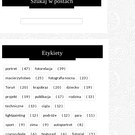
Szukaj w postach
Etykiety
portret
( 47 )
fotorelacja
( 39 )
macierzyństwo
( 25 )
fotografia nocna
( 23 )
Toruń
( 20 )
krajobraz
( 20 )
dziecko
( 19 )
projekt
( 19 )
publikacja
( 17 )
rodzina
( 13 )
techniczne
( 13 )
ciąża
( 12 )
lightpainting
( 12 )
podróże
( 12 )
para
( 11 )
sport
( 9 )
zima
( 9 )
autoportret
( 8 )
czarno-białe
( 6 )
featured
( 6 )
Tutorial
( 5 )