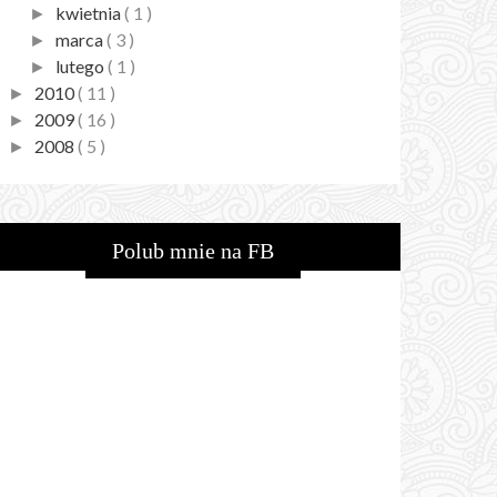
kwietnia
( 1 )
►
marca
( 3 )
►
lutego
( 1 )
►
2010
( 11 )
►
2009
( 16 )
►
2008
( 5 )
►
Polub mnie na FB