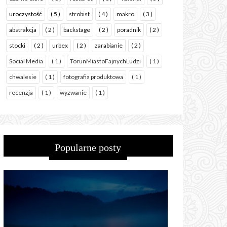
uroczystość
( 5 )
strobist
( 4 )
makro
( 3 )
abstrakcja
( 2 )
backstage
( 2 )
poradnik
( 2 )
stocki
( 2 )
urbex
( 2 )
zarabianie
( 2 )
Social Media
( 1 )
TorunMiastoFajnychLudzi
( 1 )
chwalesie
( 1 )
fotografia produktowa
( 1 )
recenzja
( 1 )
wyzwanie
( 1 )
Popularne posty