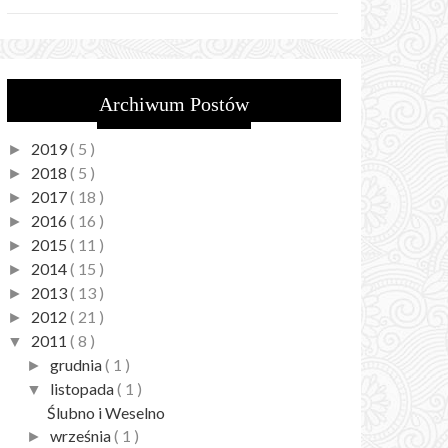
Archiwum Postów
2019
( 5 )
►
2018
( 5 )
►
2017
( 18 )
►
2016
( 16 )
►
2015
( 11 )
►
2014
( 15 )
►
2013
( 13 )
►
2012
( 21 )
►
2011
( 8 )
▼
grudnia
( 1 )
►
listopada
( 1 )
▼
Ślubno i Weselno
września
( 1 )
►