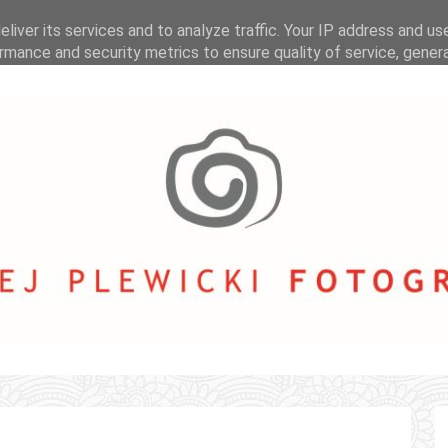
liver its services and to analyze traffic. Your IP address and us
rmance and security metrics to ensure quality of service, gene
buse.