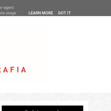
er-agent
rate usage
LEARN MORE
GOT IT