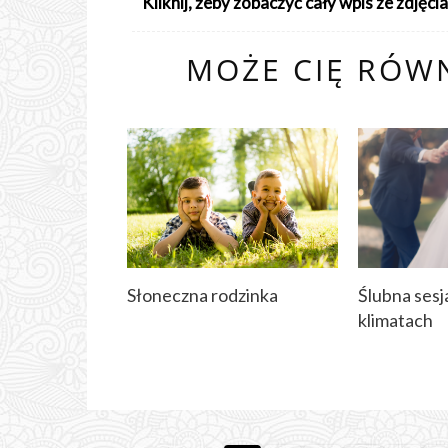
Kliknij, żeby zobaczyć cały wpis ze zdjęcia
MOŻE CIĘ RÓWN
Słoneczna rodzinka
Ślubna ses
klimatach