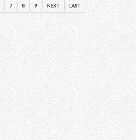
7
8
9
NEXT
LAST