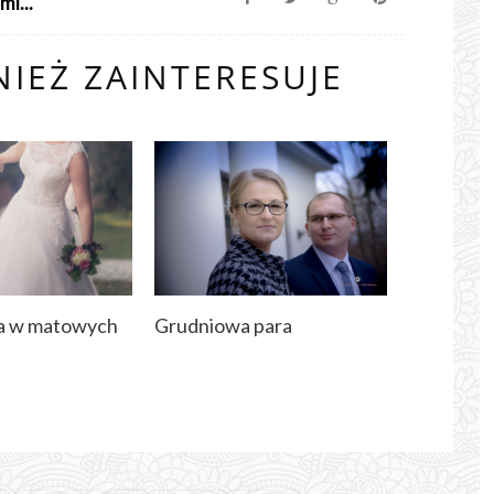
mi...
IEŻ ZAINTERESUJE
ja w matowych
Grudniowa para