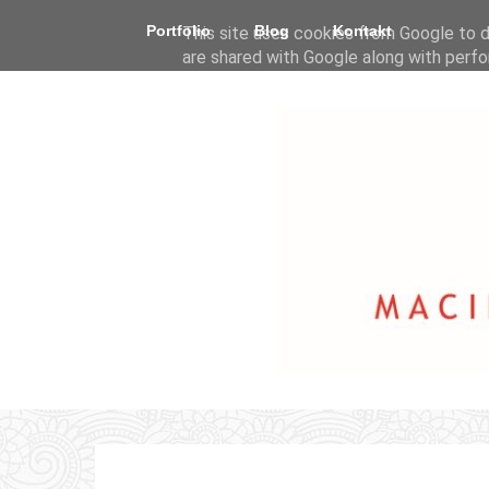
Portfolio
Blog
Kontakt
This site uses cookies from Google to de
are shared with Google along with perfo
statistics, and to detect and address a