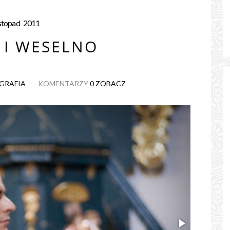
stopad
2011
 I WESELNO
OGRAFIA
KOMENTARZY
0 ZOBACZ