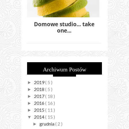
Domowe studio... take
one...
Archiwum Postów
2019
( 5 )
►
2018
( 5 )
►
2017
( 18 )
►
2016
( 16 )
►
2015
( 11 )
►
2014
( 15 )
▼
grudnia
( 2 )
►