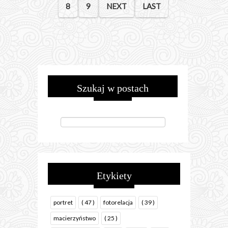
8
9
NEXT
LAST
Szukaj w postach
Etykiety
portret
( 47 )
fotorelacja
( 39 )
macierzyństwo
( 25 )