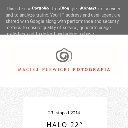
Portfolio
Blog
Kontakt
This site uses cookies from Google to deliver its services
and to analyze traffic. Your IP address and user-agent are
shared with Google along with performance and security
metrics to ensure quality of service, generate usage
statistics, and to detect and address abuse.
LEARN MORE
GOT IT
23
Listopad
2014
HALO 22°