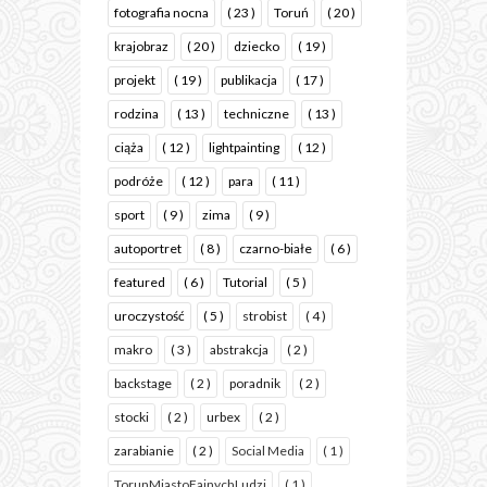
fotografia nocna
( 23 )
Toruń
( 20 )
krajobraz
( 20 )
dziecko
( 19 )
projekt
( 19 )
publikacja
( 17 )
rodzina
( 13 )
techniczne
( 13 )
ciąża
( 12 )
lightpainting
( 12 )
podróże
( 12 )
para
( 11 )
sport
( 9 )
zima
( 9 )
autoportret
( 8 )
czarno-białe
( 6 )
featured
( 6 )
Tutorial
( 5 )
uroczystość
( 5 )
strobist
( 4 )
makro
( 3 )
abstrakcja
( 2 )
backstage
( 2 )
poradnik
( 2 )
stocki
( 2 )
urbex
( 2 )
zarabianie
( 2 )
Social Media
( 1 )
TorunMiastoFajnychLudzi
( 1 )