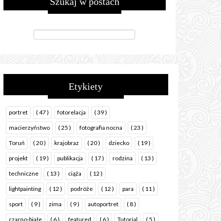
Szukaj w postach
Etykiety
portret
( 47 )
fotorelacja
( 39 )
macierzyństwo
( 25 )
fotografia nocna
( 23 )
Toruń
( 20 )
krajobraz
( 20 )
dziecko
( 19 )
projekt
( 19 )
publikacja
( 17 )
rodzina
( 13 )
techniczne
( 13 )
ciąża
( 12 )
lightpainting
( 12 )
podróże
( 12 )
para
( 11 )
sport
( 9 )
zima
( 9 )
autoportret
( 8 )
czarno-białe
( 6 )
featured
( 6 )
Tutorial
( 5 )