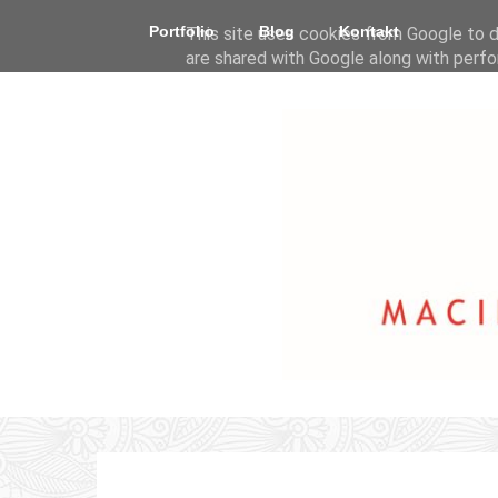
Portfolio
Blog
Kontakt
This site uses cookies from Google to de
are shared with Google along with perfo
statistics, and to detect and address a