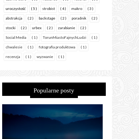
uroczystość
( 5 )
strobist
( 4 )
makro
( 3 )
abstrakcja
( 2 )
backstage
( 2 )
poradnik
( 2 )
stocki
( 2 )
urbex
( 2 )
zarabianie
( 2 )
Social Media
( 1 )
TorunMiastoFajnychLudzi
( 1 )
chwalesie
( 1 )
fotografia produktowa
( 1 )
recenzja
( 1 )
wyzwanie
( 1 )
Popularne posty