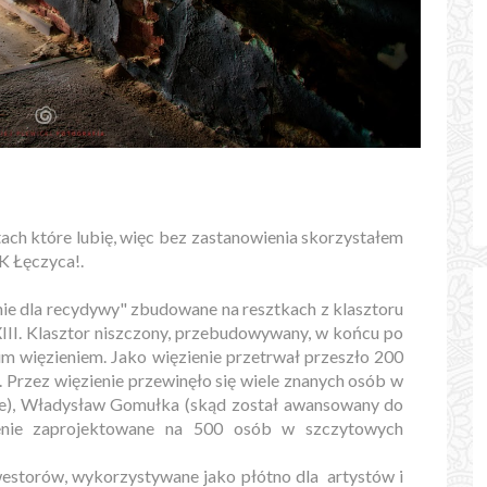
tach które lubię, więc bez zastanowienia skorzystałem
ZK Łęczyca!.
ie dla recydywy" zbudowane na resztkach z klasztoru
III. Klasztor niszczony, przebudowywany, w końcu po
m więzieniem. Jako więzienie przetrwał przeszło 200
3. Przez więzienie przewinęło się wiele znanych osób w
ane), Władysław Gomułka (skąd został awansowany do
ienie zaprojektowane na 500 osób w szczytowych
westorów, wykorzystywane jako płótno dla artystów i