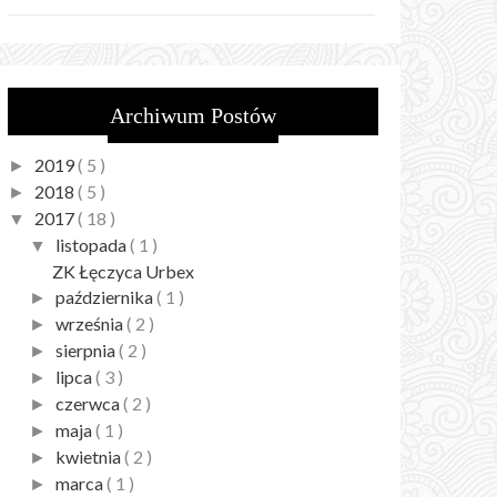
Archiwum Postów
2019
( 5 )
►
2018
( 5 )
►
2017
( 18 )
▼
listopada
( 1 )
▼
ZK Łęczyca Urbex
października
( 1 )
►
września
( 2 )
►
sierpnia
( 2 )
►
lipca
( 3 )
►
czerwca
( 2 )
►
maja
( 1 )
►
kwietnia
( 2 )
►
marca
( 1 )
►