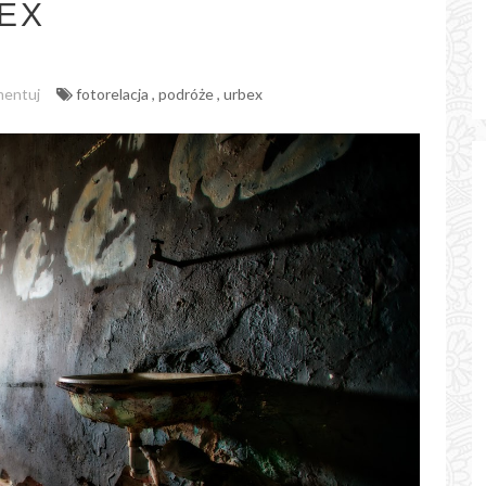
EX
entuj
fotorelacja
,
podróże
,
urbex