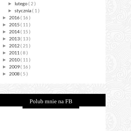
lutego
( 2 )
►
stycznia
( 1 )
►
2016
( 16 )
►
2015
( 11 )
►
2014
( 15 )
►
2013
( 13 )
►
2012
( 21 )
►
2011
( 8 )
►
2010
( 11 )
►
2009
( 16 )
►
2008
( 5 )
►
Polub mnie na FB