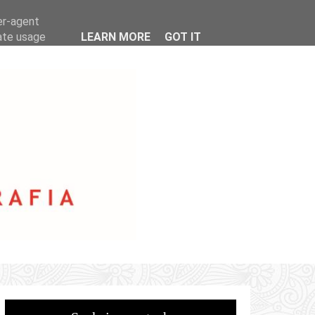
er-agent
rate usage
LEARN MORE
GOT IT