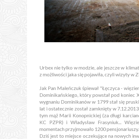
Urbex nie tylko w modzie, ale jeszcze w klima
z możliwości jaka się pojawiła, czyli wizyty w 
Jak Pan Maleńczuk śpiewał "Łęczyca - więzien
Dominikańskiego, który powstał pod koniec X
wygnaniu Dominikanów w 1799 stał się pruski
lat i ostatecznie został zamknięty w 7.12.201
tym mąż Marii Konopnickiej (za długi karci
KC PZPR) i Władysław Frasyniuk... Więz
momentach przyjmowało 1200 pensjonariuszy.
Dziś jest to miejsce oczekujące na nowych in