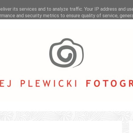
liver its services and to analyze traffic. Your IP address and us
rmance and security metrics to ensure quality of service, gene
buse.